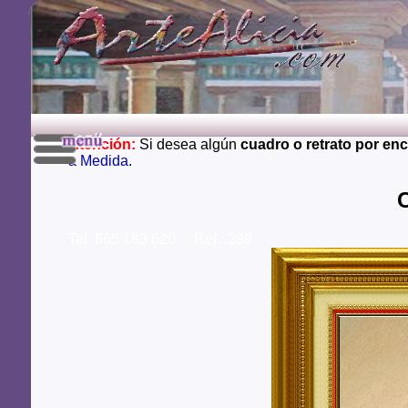
Atención:
Si desea algún
cuadro o retrato por en
a Medida
.
Tel: 665 183 620 Ref.: 289