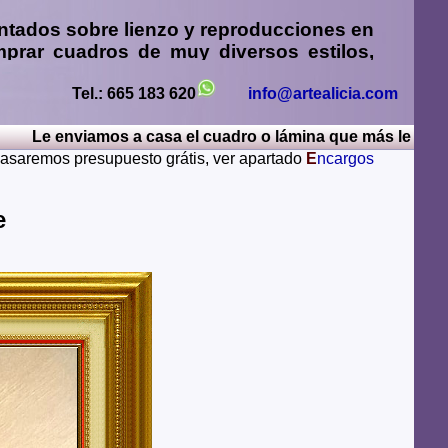
ntados sobre lienzo y reproducciones en
prar cuadros
de muy diversos estilos,
sos
,
retratos de personas o mascotas al
paisajes mendiante envío de fotos
Tel.: 665 183 620
info@artealicia.com
 enviamos a casa el cuadro o lámina que más le guste, por
sturias, Avila, Badajoz, Islas Baleares, Barcelona,
 pasaremos presupuesto grátis, ver apartado
E
ncargos
iudad Real, Cordoba, La Coruña, Cuenca, Gerona,
Rioja, Leon, Lerida, Lugo, Madrid, Malaga, Melilla,
alamanca, Santa Cruz de Tenerife, Segovia, Sevilla,
ae
ya, Zamora, Zaragoza.
lugares del mundo como pueden ser Estados Unidos,