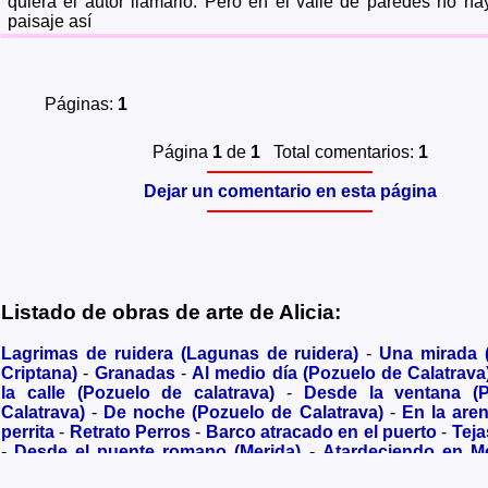
quiera el autor llamarlo. Pero en el valle de paredes no ha
paisaje así
Páginas:
1
Página
1
de
1
Total comentarios:
1
Dejar un comentario en esta página
Listado de obras de arte de Alicia:
Lagrimas de ruidera (Lagunas de ruidera)
-
Una mirada
Criptana)
-
Granadas
-
Al medio día (Pozuelo de Calatrava
la calle (Pozuelo de calatrava)
-
Desde la ventana (
Calatrava)
-
De noche (Pozuelo de Calatrava)
-
En la are
perrita
-
Retrato Perros
-
Barco atracado en el puerto
-
Teja
-
Desde el puente romano (Merida)
-
Atardeciendo en M
olivares
-
Sendero hacia la Virgen de los Santos
-
Entre s