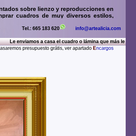
ntados sobre lienzo y reproducciones en
prar cuadros
de muy diversos estilos,
sos
,
retratos de personas o mascotas al
paisajes mendiante envío de fotos
Tel.: 665 183 620
info@artealicia.com
Le enviamos a casa el cuadro o lámina que más le guste, po
sturias, Avila, Badajoz, Islas Baleares, Barcelona,
 pasaremos presupuesto grátis, ver apartado
E
ncargos
iudad Real, Cordoba, La Coruña, Cuenca, Gerona,
Rioja, Leon, Lerida, Lugo, Madrid, Malaga, Melilla,
alamanca, Santa Cruz de Tenerife, Segovia, Sevilla,
ya, Zamora, Zaragoza.
lugares del mundo como pueden ser Estados Unidos,