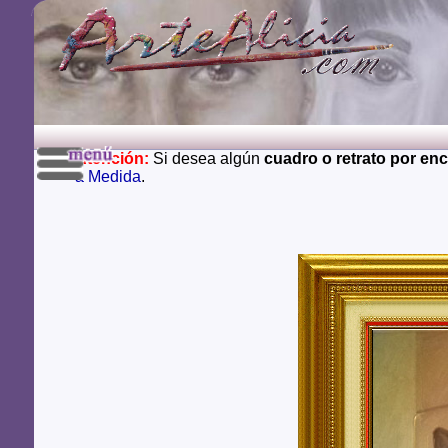
Atención:
Si desea algún
cuadro o retrato por en
a Medida
.