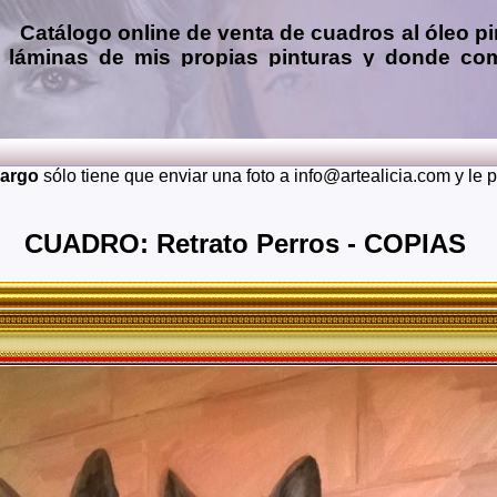
Catálogo online de
venta de cuadros al óleo
pi
láminas de mis propias pinturas y donde
com
Encargar
copias de pinturas de pintores famo
óleo, pastel, carboncillo
… o
encargos de 
(presupuesto grátis y sin compromiso)
...
Envios a toda España: Alava, Albacete, Alicante, Almeria, A
cargo
sólo tiene que enviar una foto a info@artealicia.com y le
Burgos, Caceres, Cadiz, Cantabria, Castellon, Ceuta, C
Granada, Guadalajara, Guipuzcoa, Huelva, Huesca, Jaen, La 
Murcia, Navarra, Orense, Palencia, Las Palmas, Pontevedra, S
CUADRO: Retrato Perros - COPIAS
Soria, Tarragona, Teruel, Toledo, Valencia, Valladolid, Vizca
También realizo envíos de mis cuadros o pinturas a otros 
Japon, Alemania, Gran Bretaña, Francia, Argentina, Italia...