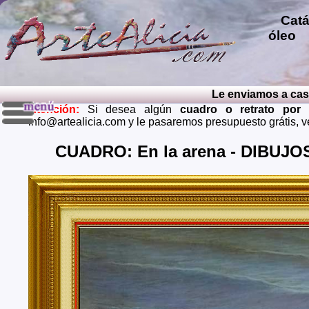
Catál
óleo
p
repro
pintu
diver
Le enviamos a casa el
pintu
Atención:
Si desea algún
cuadro o retrato por
perso
info@artealicia.com y le pasaremos presupuesto grátis, 
carbon
mendi
CUADRO: En la arena - DIBUJOS 
grátis
Envios 
Almeria
Barcel
Castell
Cuenca,
Huelva,
Madrid,
Palenci
Cruz de
Teruel,
Zaragoz