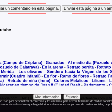
outube
a (Campo de Criptana)
-
Granadas
-
Al medio día (Pozuelo 
ozuelo de Calatrava)
-
En la arena
-
Retrato perrita
-
Retrato
 Merida
-
Los olivares
-
Sendero hacia la Virgen de los 
rmir (Cuadro infantil)
-
En flor
-
Ramo de flores
-
Retrato Fa
a)
-
Retrato de niña (Irene)
-
Colores Metalicos
-
Liliums
-
L
Alcazar en tiempo de Juan II (Ciudad Real)
-
Parlamento
-
C
udad Real)
-
Convento de las Carmelitas (Ciudad Real)
-
Des
ozuelo de Calatrava)
-
Virgen
-
Molino (Campo de Criptana)
Más información
Entiendo
ealicia.com || Tel: (+34) 665 183 620 || E-mail: info@artealicia.com ||
No
amília de Barcelona)
-
Ciclamen II
-
Una mirada desde el el
se usan para personalizar el contenido y los anuncios, para ofrecer funciones de medios sociales 
rés (Van Gogh)
-
Reflejos - Tablas de Daimiel
-
Colegiata
rmación sobre el uso que haga del sitio web con nuestros partners de medios sociales, de pub
bre mirando al mar
-
Retrato de Ana María
-
Gatito goma 