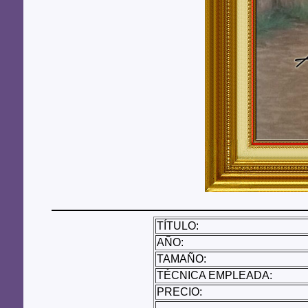
TÍTULO:
AÑO:
TAMAÑO:
TÉCNICA EMPLEADA:
PRECIO: