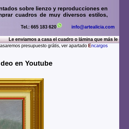
ntados sobre lienzo y reproducciones en
prar cuadros
de muy diversos estilos,
sos
,
retratos de personas o mascotas al
paisajes mendiante envío de fotos
Tel.: 665 183 620
info@artealicia.com
 enviamos a casa el cuadro o lámina que más le guste, por 
sturias, Avila, Badajoz, Islas Baleares, Barcelona,
 pasaremos presupuesto grátis, ver apartado
E
ncargos
iudad Real, Cordoba, La Coruña, Cuenca, Gerona,
Rioja, Leon, Lerida, Lugo, Madrid, Malaga, Melilla,
alamanca, Santa Cruz de Tenerife, Segovia, Sevilla,
Video en Youtube
ya, Zamora, Zaragoza.
lugares del mundo como pueden ser Estados Unidos,