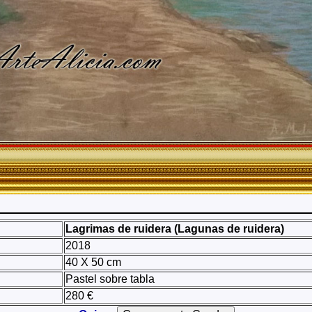
Lagrimas de ruidera (Lagunas de ruidera)
2018
40 X 50 cm
Pastel sobre tabla
280 €