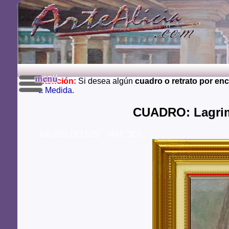
Atención:
Si desea algún
cuadro o retrato por en
a Medida
.
CUADRO: Lagrima
Tel: 665 183 620 Ref.: 302