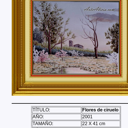
Tenerife, Segovia, Sevilla, Soria, Tarragona, Teruel, T
Valencia, Valladolid, Vizcaya, Zamora, Zaragoza.
También realizo envíos de mis cuadros o pinturas a
lugares del mundo como pueden ser Estados Unidos, 
Alemania, Gran Bretaña, Francia, Argentina, Italia...
TÍTULO:
Flores de ciruelo
AÑO:
2001
TAMAÑO:
22 X 41 cm