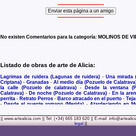
No existen Comentarios para la categoría: MOLINOS DE V
Listado de obras de arte de Alicia:
Lagrimas de ruidera (Lagunas de ruidera)
-
Una mirada
Criptana)
-
Granadas
-
Al medio día (Pozuelo de Calatrava
la calle (Pozuelo de calatrava)
-
Desde la ventana (
Calatrava)
-
De noche (Pozuelo de Calatrava)
-
En la are
perrita
-
Retrato Perros
-
Barco atracado en el puerto
-
Teja
-
Desde el puente romano (Merida)
-
Atardeciendo en M
olivares
-
Sendero hacia la Virgen de los Santos
-
Entre s
(Bolaños de Calatrava)
-
Membrillos madurando al sol
-
|| www.artealicia.com || Tel: (+34) 665 183 620 || E-mail: info@artealic
costa
-
A dormir (Cuadro infantil)
-
En flor
-
Ramo de flor
legal
||
Familiar
-
La fuente (La Alhambra de Granada)
-
Acuarela 
(Paseando)
-
Acuarela de Venecia (Góndola)
-
Retrato de ni