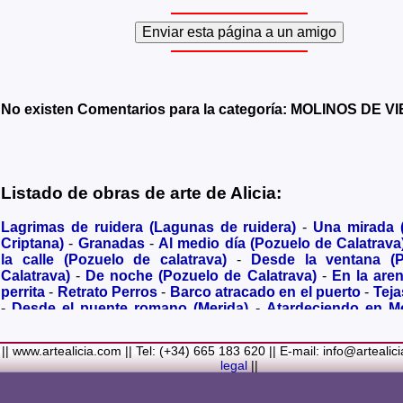
No existen Comentarios para la categoría: MOLINOS DE V
Listado de obras de arte de Alicia:
Lagrimas de ruidera (Lagunas de ruidera)
-
Una mirada
Criptana)
-
Granadas
-
Al medio día (Pozuelo de Calatrava
la calle (Pozuelo de calatrava)
-
Desde la ventana (
Calatrava)
-
De noche (Pozuelo de Calatrava)
-
En la are
perrita
-
Retrato Perros
-
Barco atracado en el puerto
-
Teja
-
Desde el puente romano (Merida)
-
Atardeciendo en M
olivares
-
Sendero hacia la Virgen de los Santos
-
Entre s
(Bolaños de Calatrava)
-
Membrillos madurando al sol
-
|| www.artealicia.com || Tel: (+34) 665 183 620 || E-mail: info@artealic
costa
-
A dormir (Cuadro infantil)
-
En flor
-
Ramo de flor
legal
||
Familiar
-
La fuente (La Alhambra de Granada)
-
Acuarela 
(Paseando)
-
Acuarela de Venecia (Góndola)
-
Retrato de ni