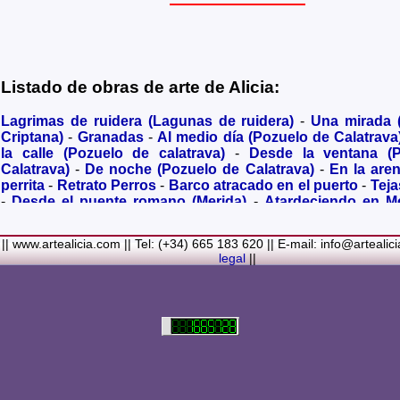
Listado de obras de arte de Alicia:
Lagrimas de ruidera (Lagunas de ruidera)
-
Una mirada
Criptana)
-
Granadas
-
Al medio día (Pozuelo de Calatrava
la calle (Pozuelo de calatrava)
-
Desde la ventana (
Calatrava)
-
De noche (Pozuelo de Calatrava)
-
En la are
perrita
-
Retrato Perros
-
Barco atracado en el puerto
-
Teja
-
Desde el puente romano (Merida)
-
Atardeciendo en M
olivares
-
Sendero hacia la Virgen de los Santos
-
Entre s
(Bolaños de Calatrava)
-
Membrillos madurando al sol
-
|| www.artealicia.com || Tel: (+34) 665 183 620 || E-mail: info@artealic
costa
-
A dormir (Cuadro infantil)
-
En flor
-
Ramo de flor
legal
||
Familiar
-
La fuente (La Alhambra de Granada)
-
Acuarela 
(Paseando)
-
Acuarela de Venecia (Góndola)
-
Retrato de ni
Colores Metalicos
-
Liliums
-
La amapola
-
El Viñazo, 
(Belvís de la Jara)
-
Puerta de Ciruela en 1868 (Ciudad Rea
del Alcazar en tiempo de Juan II (Ciudad Real)
-
Parlamen
Real amurallada en el siglo XVI
-
Plaza mayor de Ciudad R
-
Ermita de Alarcos Siglo XIX (Ciudad Real)
-
Conve
Carmelitas (Ciudad Real)
-
Desbordado (Rio jabalón de 
cva)
-
Despues de la Tormenta
-
Pinturas rupestres
-
Noria 