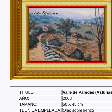
Tenerife, Segovia, Sevilla, Soria, Tarragona, Teruel, T
Valencia, Valladolid, Vizcaya, Zamora, Zaragoza.
También realizo envíos de mis cuadros o pinturas a
lugares del mundo como pueden ser Estados Unidos, 
Alemania, Gran Bretaña, Francia, Argentina, Italia...
TÍTULO:
Valle de Paredes (Asturias
AÑO:
2003
TAMAÑO:
60 X 43 cm
TÉCNICA EMPLEADA:
Óleo sobre lienzo