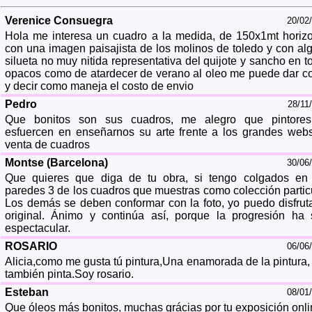
Verenice Consuegra
20/02
Hola me interesa un cuadro a la medida, de 150x1mt horizo
con una imagen paisajista de los molinos de toledo y con al
silueta no muy nitida representativa del quijote y sancho en t
opacos como de atardecer de verano al oleo me puede dar co
y decir como maneja el costo de envio
Pedro
28/11
Que bonitos son sus cuadros, me alegro que pintore
esfuercen en enseñarnos su arte frente a los grandes web
venta de cuadros
Montse (Barcelona)
30/06
Que quieres que diga de tu obra, si tengo colgados en
paredes 3 de los cuadros que muestras como colección particu
Los demás se deben conformar con la foto, yo puedo disfruta
original. Ánimo y continúa así, porque la progresión ha 
espectacular.
ROSARIO
06/06
Alicia,como me gusta tú pintura,Una enamorada de la pintura,
también pinta.Soy rosario.
Esteban
08/01
Que óleos más bonitos, muchas grácias por tu exposición onli