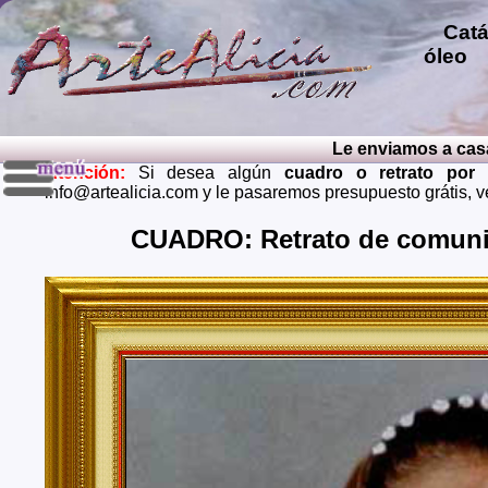
Catál
óleo
p
repro
pintu
diver
Le enviamos a casa el
pintu
Atención:
Si desea algún
cuadro o retrato por
perso
info@artealicia.com y le pasaremos presupuesto grátis, 
carbon
mendi
CUADRO: Retrato de comuni
grátis
Envios 
Almeria
Barcel
Castell
Cuenca,
Huelva,
Madrid,
Palenci
Cruz de
Teruel,
Zaragoz