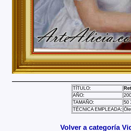
TÍTULO:
Re
AÑO:
20
TAMAÑO:
50 
TÉCNICA EMPLEADA:
Óle
Volver a categoría V