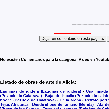
------------------------------
No existen Comentarios para la categoría: Video en Youtu
Listado de obras de arte de Alicia:
Lagrimas de ruidera (Lagunas de ruidera)
-
Una mirada
(Pozuelo de Calatrava)
-
Bajando la calle (Pozuelo de calatr
noche (Pozuelo de Calatrava)
-
En la arena
-
Retrato perri
Tejas Africanas
-
Desde el puente romano (Merida)
-
Atard
Virgen de los Santos
-
Entre sol y sombra (Bolaños de Cal