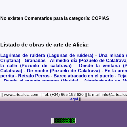
No existen Comentarios para la categoría: COPIAS
Listado de obras de arte de Alicia:
Lagrimas de ruidera (Lagunas de ruidera)
-
Una mirada
Criptana)
-
Granadas
-
Al medio día (Pozuelo de Calatrava
la calle (Pozuelo de calatrava)
-
Desde la ventana (
Calatrava)
-
De noche (Pozuelo de Calatrava)
-
En la are
perrita
-
Retrato Perros
-
Barco atracado en el puerto
-
Teja
-
Desde el puente romano (Merida)
-
Atardeciendo en M
olivares
-
Sendero hacia la Virgen de los Santos
-
Entre s
(Bolaños de Calatrava)
-
Membrillos madurando al sol
-
|| www.artealicia.com || Tel: (+34) 665 183 620 || E-mail: info@artealic
costa
-
A dormir (Cuadro infantil)
-
En flor
-
Ramo de flor
legal
||
Familiar
-
La fuente (La Alhambra de Granada)
-
Acuarela 
(Paseando)
-
Acuarela de Venecia (Góndola)
-
Retrato de ni
Colores Metalicos
-
Liliums
-
La amapola
-
El Viñazo, 
(Belvís de la Jara)
-
Puerta de Ciruela en 1868 (Ciudad Rea
del Alcazar en tiempo de Juan II (Ciudad Real)
-
Parlamen
Real amurallada en el siglo XVI
-
Plaza mayor de Ciudad R