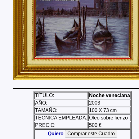
Tenerife, Segovia, Sevilla, Soria, Tarragona, Teruel, T
Valencia, Valladolid, Vizcaya, Zamora, Zaragoza.
También realizo envíos de mis cuadros o pinturas a
lugares del mundo como pueden ser Estados Unidos, 
Alemania, Gran Bretaña, Francia, Argentina, Italia...
TÍTULO:
Noche veneciana
AÑO:
2003
TAMAÑO:
100 X 73 cm
TÉCNICA EMPLEADA:
Óleo sobre lienzo
PRECIO:
500 €
Quiero