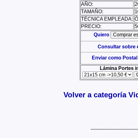
AÑO:
2
TAMAÑO:
1
TÉCNICA EMPLEADA:
Ó
PRECIO:
5
Quiero
Consultar sobre 
Enviar como Postal
Lámina Portes i
Volver a categoría V
------------------------------