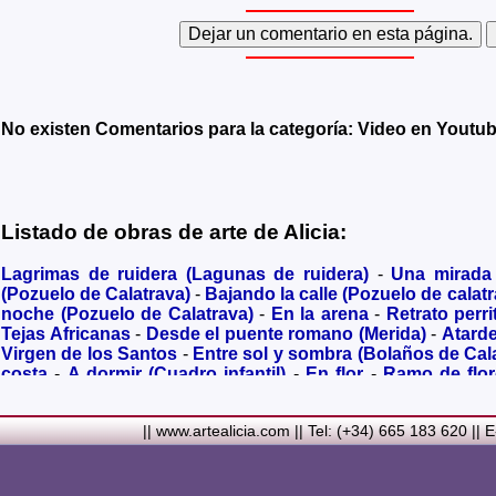
No existen Comentarios para la categoría: Video en Youtu
Listado de obras de arte de Alicia:
Lagrimas de ruidera (Lagunas de ruidera)
-
Una mirada
(Pozuelo de Calatrava)
-
Bajando la calle (Pozuelo de calatr
noche (Pozuelo de Calatrava)
-
En la arena
-
Retrato perri
Tejas Africanas
-
Desde el puente romano (Merida)
-
Atard
Virgen de los Santos
-
Entre sol y sombra (Bolaños de Cal
costa
-
A dormir (Cuadro infantil)
-
En flor
-
Ramo de flo
Granada)
-
Acuarela de Venecia (Paseando)
-
Acuarela de V
Metalicos
-
Liliums
-
La amapola
-
El Viñazo, desde 1928 (Be
|| www.artealicia.com || Tel: (+34) 665 183 620 || 
Real)
-
Torreón del Alcazar en tiempo de Juan II (Ciudad 
siglo XVI
-
Plaza mayor de Ciudad Real en 1900
-
Ermita de
Carmelitas (Ciudad Real)
-
Desbordado (Rio jabalón de Po
rupestres
-
Noria a contraluz (Pozuelo de Calatrava)
-
Virg