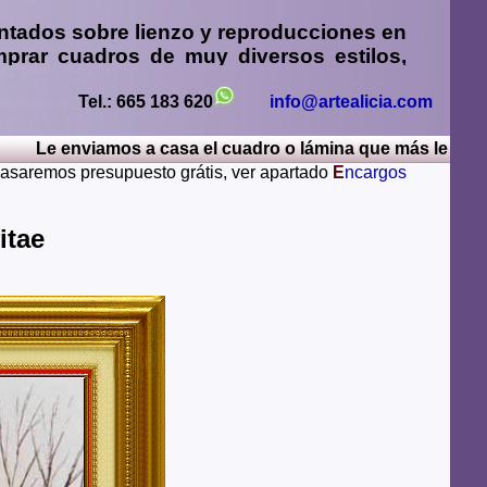
ntados sobre lienzo y reproducciones en
prar cuadros
de muy diversos estilos,
sos
,
retratos de personas o mascotas al
paisajes mendiante envío de fotos
Tel.: 665 183 620
info@artealicia.com
Le enviamos a casa el cuadro o lámina que más le guste, 
sturias, Avila, Badajoz, Islas Baleares, Barcelona,
 pasaremos presupuesto grátis, ver apartado
E
ncargos
iudad Real, Cordoba, La Coruña, Cuenca, Gerona,
Rioja, Leon, Lerida, Lugo, Madrid, Malaga, Melilla,
alamanca, Santa Cruz de Tenerife, Segovia, Sevilla,
itae
ya, Zamora, Zaragoza.
lugares del mundo como pueden ser Estados Unidos,