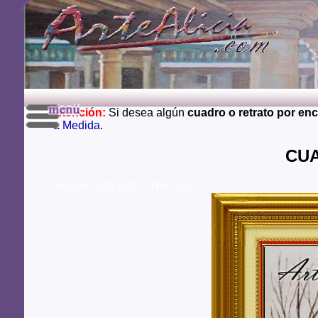
Atención:
Si desea algún
cuadro o retrato por en
a Medida
.
CUA
Tel: 665 183 620 Ref.: 90