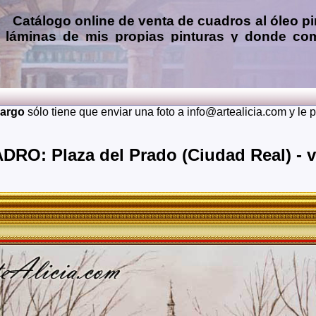
Catálogo online de
venta de cuadros al óleo
pi
láminas de mis propias pinturas y donde
com
Encargar
copias de pinturas de pintores famo
óleo, pastel, carboncillo
… o
encargos de 
(presupuesto grátis y sin compromiso)
...
Envios a toda España: Alava, Albacete, Alicante, Almeria, A
cargo
sólo tiene que enviar una foto a info@artealicia.com y le
Burgos, Caceres, Cadiz, Cantabria, Castellon, Ceuta, C
Granada, Guadalajara, Guipuzcoa, Huelva, Huesca, Jaen, La 
Murcia, Navarra, Orense, Palencia, Las Palmas, Pontevedra, S
DRO: Plaza del Prado (Ciudad Real) - v
Soria, Tarragona, Teruel, Toledo, Valencia, Valladolid, Vizca
También realizo envíos de mis cuadros o pinturas a otros 
Japon, Alemania, Gran Bretaña, Francia, Argentina, Italia...