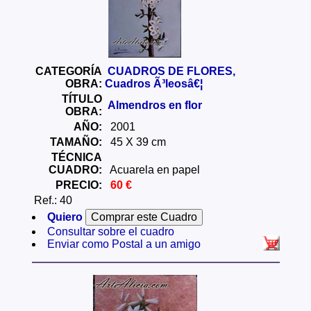
CATEGORÍA
CUADROS DE FLORES,
OBRA:
Cuadros Ã³leosâ€¦
TÍTULO
Almendros en flor
OBRA:
AÑO:
2001
TAMAÑO:
45 X 39 cm
TÉCNICA
CUADRO:
Acuarela en papel
PRECIO:
60 €
Ref.: 40
Quiero
Consultar sobre el cuadro
Enviar como Postal a un amigo