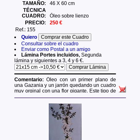
TAMAÑO:
46 X 60 cm
TÉCNICA
CUADRO:
Óleo sobre lienzo
PRECIO:
250 €
Ref.: 155
Quiero
Consultar sobre el cuadro
Enviar como Postal a un amigo
Lámina Portes incluidos,
Segunda
lámina y siguientes a 3, 4 y 6 €.
Comentario:
Óleo con un primer plano de
una Gazania y un jarrón quedando un cuadro
muy orginal con una flor gigante. Este tipo de
cuadros con flores grandes están muy de
moda en tiendas de decoración de interiores.