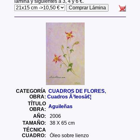
lámina y siguientes a 3, 4 y 6 €.
CATEGORÍA
CUADROS DE FLORES,
OBRA:
Cuadros Ã³leosâ€¦
TÍTULO
Aguileñas
OBRA:
AÑO:
2006
TAMAÑO:
38 X 65 cm
TÉCNICA
CUADRO:
Óleo sobre lienzo