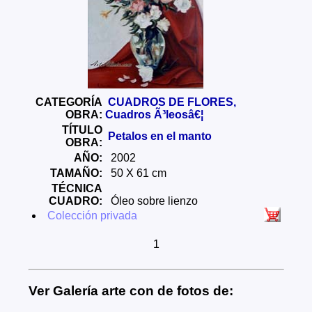
CATEGORÍA
CUADROS DE FLORES,
OBRA:
Cuadros Ã³leosâ€¦
TÍTULO
Petalos en el manto
OBRA:
AÑO:
2002
TAMAÑO:
50 X 61 cm
TÉCNICA
CUADRO:
Óleo sobre lienzo
Colección privada
1
Ver Galería arte con de fotos de: