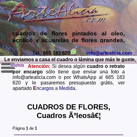
cuadros de flores pintados al oleo,
acrilico y acuarelas de flores grandes,
ramas de arboles, flores en bodegones,
macetas con flores, cuadros de flores
Tel.: 665 183 620
info@artealicia.com
e enviamos a casa el cuadro o lámina que más le guste, po
modernos.... Venta de cuadros al óleo
Atención:
Si desea algún
cuadro o retrato
online, Galería museo online de
por encargo
sólo tiene que enviar una foto a
cuadros pintados al oleo particular, en
info@artealicia.com o por WhatsApp al 665 183
esta exposición tengo obras de arte
620 y le pasaremos presupuesto grátis, ver
sobre lienzo y reproducciones en
apartado
E
ncargos a Medida
.
laminas de: cuadros contemporaneos,
modernos, de bodegones, retratos de
CUADROS DE FLORES,
personas, copias de pintores famosos,
acuarelas, carboncillos, animales y
Cuadros Ã³leosâ€¦
paisajes tanto naturales como urbanos,
marinas, puertas o portadas, puentes,
Página
1
de
1
callejones, patios, molinos, flores,