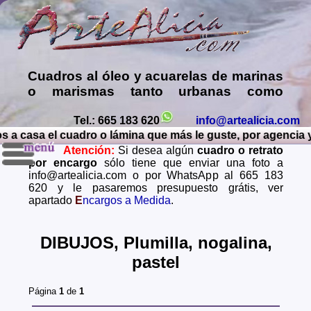
Cuadros al óleo y acuarelas de marinas
o marismas tanto urbanas como
naturales…. Venta de cuadros al óleo
online, Galería museo online de
Tel.: 665 183 620
info@artealicia.com
a el cuadro o lámina que más le guste, por agencia y a co
cuadros pintados al oleo particular, en
Atención:
Si desea algún
cuadro o retrato
esta exposición tengo obras de arte
por encargo
sólo tiene que enviar una foto a
sobre lienzo y reproducciones en
info@artealicia.com o por WhatsApp al 665 183
laminas de: cuadros contemporaneos,
620 y le pasaremos presupuesto grátis, ver
modernos, de bodegones, retratos de
apartado
E
ncargos a Medida
.
personas, copias de pintores famosos,
acuarelas, carboncillos, animales y
DIBUJOS, Plumilla, nogalina,
paisajes tanto naturales como urbanos,
marinas, puertas o portadas, puentes,
pastel
callejones, patios, molinos, flores,
caballos, castillos...
Página
1
de
1