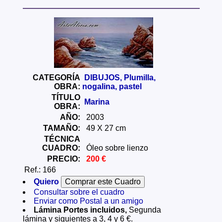
CATEGORÍA
DIBUJOS, Plumilla,
OBRA:
nogalina, pastel
TÍTULO
Marina
OBRA:
AÑO:
2003
TAMAÑO:
49 X 27 cm
TÉCNICA
CUADRO:
Óleo sobre lienzo
PRECIO:
200 €
Ref.: 166
Quiero
Consultar sobre el cuadro
Enviar como Postal a un amigo
Lámina Portes incluidos,
Segunda
lámina y siguientes a 3, 4 y 6 €.