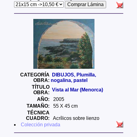
CATEGORÍA
DIBUJOS, Plumilla,
OBRA:
nogalina, pastel
TÍTULO
Vista al Mar (Menorca)
OBRA:
AÑO:
2005
TAMAÑO:
55 X 45 cm
TÉCNICA
CUADRO:
Acrílicos sobre lienzo
Colección privada