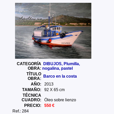
Envios a toda España: Alava, Albacete, Alicante,
Almeria, Asturias, Avila, Badajoz, Islas Baleares,
Barcelona, Burgos, Caceres, Cadiz, Cantabria,
Castellon, Ceuta, Ciudad Real, Cordoba, La
Coruña, Cuenca, Gerona, Granada, Guadalajara,
Guipuzcoa, Huelva, Huesca, Jaen, La Rioja, Leon,
Lerida, Lugo, Madrid, Malaga, Melilla, Murcia,
Navarra, Orense, Palencia, Las Palmas,
Pontevedra, Salamanca, Santa Cruz de Tenerife,
Segovia, Sevilla, Soria, Tarragona, Teruel, Toledo,
Valencia, Valladolid, Vizcaya, Zamora, Zaragoza.
También realizo envíos de mis cuadros o pinturas a
otros lugares del mundo como pueden ser Estados
Unidos, Japon, Alemania, Gran Bretaña, Francia,
CATEGORÍA
DIBUJOS, Plumilla,
Argentina, Italia...
OBRA:
nogalina, pastel
TÍTULO
Barco en la costa
OBRA:
AÑO:
2013
TAMAÑO:
92 X 65 cm
TÉCNICA
CUADRO:
Óleo sobre lienzo
PRECIO:
550 €
Ref.: 284