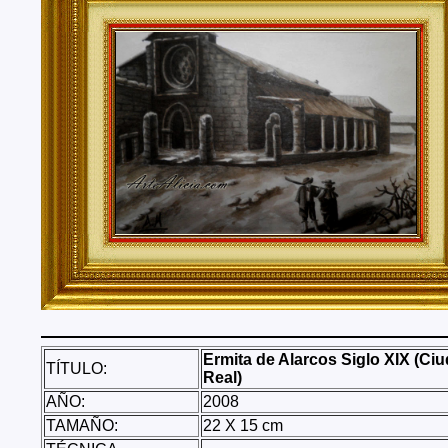
Tenerife, Segovia, Sevilla, Soria, Tarragona, Teruel, T
Valencia, Valladolid, Vizcaya, Zamora, Zaragoza.
También realizo envíos de mis cuadros o pinturas a
lugares del mundo como pueden ser Estados Unidos, 
Alemania, Gran Bretaña, Francia, Argentina, Italia...
Ermita de Alarcos Siglo XIX (Ci
TÍTULO:
Real)
AÑO:
2008
TAMAÑO:
22 X 15 cm