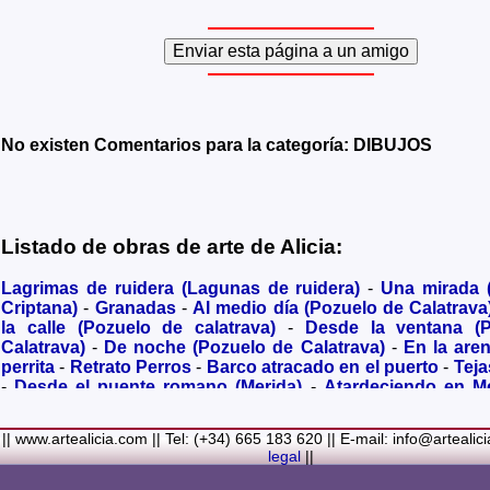
No existen Comentarios para la categoría: DIBUJOS
Listado de obras de arte de Alicia:
Lagrimas de ruidera (Lagunas de ruidera)
-
Una mirada
Criptana)
-
Granadas
-
Al medio día (Pozuelo de Calatrava
la calle (Pozuelo de calatrava)
-
Desde la ventana (
Calatrava)
-
De noche (Pozuelo de Calatrava)
-
En la are
perrita
-
Retrato Perros
-
Barco atracado en el puerto
-
Teja
-
Desde el puente romano (Merida)
-
Atardeciendo en M
olivares
-
Sendero hacia la Virgen de los Santos
-
Entre s
(Bolaños de Calatrava)
-
Membrillos madurando al sol
-
|| www.artealicia.com || Tel: (+34) 665 183 620 || E-mail: info@artealic
costa
-
A dormir (Cuadro infantil)
-
En flor
-
Ramo de flor
legal
||
Familiar
-
La fuente (La Alhambra de Granada)
-
Acuarela 
(Paseando)
-
Acuarela de Venecia (Góndola)
-
Retrato de ni