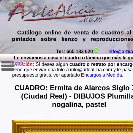
Catálogo online de
venta de cuadros al
pintados sobre lienzo y reproduccione
láminas de mis propias pinturas y d
comprar cuadros
de muy diversos esti
Tel.: 665 183 620
info@artea
Le enviamos a casa el cuadro o lámina que más le gust
Encargar
copias de pinturas de pint
Atención:
Si desea algún
cuadro o retrato por encar
famosos
,
retratos de personas o mascota
tiene que enviar una foto a info@artealicia.com y le pas
óleo, pastel, carboncillo
… o
encargo
presupuesto grátis, ver apartado
E
ncargos a Medida
.
paisajes mendiante envío de fotos (presup
grátis y sin compromiso)
...
CUADRO: Ermita de Alarcos Siglo 
(Ciudad Real) - DIBUJOS Plumill
Envios a toda España: Alava, Albacete, Alicante, Al
Asturias, Avila, Badajoz, Islas Baleares, Barcelona, B
nogalina, pastel
Caceres, Cadiz, Cantabria, Castellon, Ceuta, Ciudad
Cordoba, La Coruña, Cuenca, Gerona, Granada, Guadal
Tel: 665 183 620 Ref.: 266
Guipuzcoa, Huelva, Huesca, Jaen, La Rioja, Leon, L
Lugo, Madrid, Malaga, Melilla, Murcia, Navarra, O
Palencia, Las Palmas, Pontevedra, Salamanca, Santa C