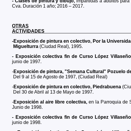
- Clases de pintura y dibujo,
impartidas a adultos para
Cva. Duración 1 año; 2016 – 2017.
OTRAS
ACTIVID
-Exposición de pintura en colectivo, Por la Universid
Miguelturra
(Ciudad Real), 1995.
- Exposición colectiva fin de Curso López Villase
junio de 1997.
-
Exposición de pintura, "Semana Cultural" Pozuelo d
Del 9 al 15 de Agosto de 1997, (Ciudad Real)
-
Exposición de pintura en colectivo, Piedrabuena
(Ciu
Del 30 de Abril al 13 de Mayo de 1997.
-
Exposición al aire libre colectiva,
en la Parroquia d
Junio de 1998.
- Exposición colectiva fin de Curso López Villase
junio de 1998.