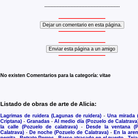
-------------------------------------------------
No existen Comentarios para la categoría: vitae
Listado de obras de arte de Alicia:
Lagrimas de ruidera (Lagunas de ruidera)
-
Una mirada
Criptana)
-
Granadas
-
Al medio día (Pozuelo de Calatrava
la calle (Pozuelo de calatrava)
-
Desde la ventana (
Calatrava)
-
De noche (Pozuelo de Calatrava)
-
En la are
perrita
-
Retrato Perros
-
Barco atracado en el puerto
-
Teja