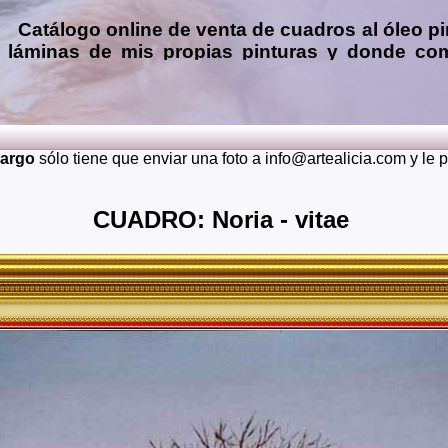
Catálogo online de
venta de cuadros al óleo
pi
láminas de mis propias pinturas y donde
com
Encargar
copias de pinturas de pintores famo
óleo, pastel, carboncillo
… o
encargos de 
(presupuesto grátis y sin compromiso)
...
Envios a toda España: Alava, Albacete, Alicante, Almeria, A
cargo
sólo tiene que enviar una foto a info@artealicia.com y le
Burgos, Caceres, Cadiz, Cantabria, Castellon, Ceuta, C
Granada, Guadalajara, Guipuzcoa, Huelva, Huesca, Jaen, La 
Murcia, Navarra, Orense, Palencia, Las Palmas, Pontevedra, S
CUADRO: Noria - vitae
Soria, Tarragona, Teruel, Toledo, Valencia, Valladolid, Vizca
También realizo envíos de mis cuadros o pinturas a otros 
Japon, Alemania, Gran Bretaña, Francia, Argentina, Italia...