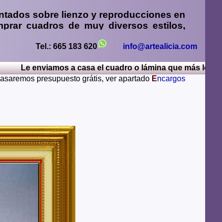
ntados sobre lienzo y reproducciones en
prar cuadros
de muy diversos estilos,
sos
,
retratos de personas o mascotas al
paisajes mendiante envío de fotos
Tel.: 665 183 620
info@artealicia.com
Le enviamos a casa el cuadro o lámina que más le guste, 
sturias, Avila, Badajoz, Islas Baleares, Barcelona,
 pasaremos presupuesto grátis, ver apartado
E
ncargos
iudad Real, Cordoba, La Coruña, Cuenca, Gerona,
Rioja, Leon, Lerida, Lugo, Madrid, Malaga, Melilla,
alamanca, Santa Cruz de Tenerife, Segovia, Sevilla,
ya, Zamora, Zaragoza.
lugares del mundo como pueden ser Estados Unidos,