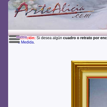
Atención:
Si desea algún
cuadro o retrato por en
a Medida
.