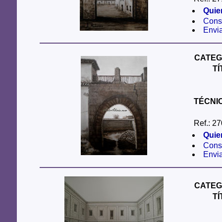
Quie
Consu
Envi
CATEG
T
TÉCNI
Ref.: 27
Quie
Consu
Envi
CATEG
T