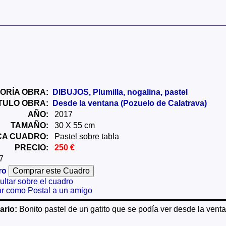
ORÍA OBRA:
DIBUJOS, Plumilla, nogalina, pastel
ÍTULO OBRA:
Desde la ventana (Pozuelo de Calatrava)
AÑO:
2017
TAMAÑO:
30 X 55 cm
CA CUADRO:
Pastel sobre tabla
PRECIO:
250 €
7
ro
ltar sobre el cuadro
ar como Postal a un amigo
rio:
Bonito pastel de un gatito que se podía ver desde la vent