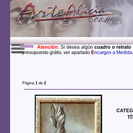
Atención:
Si desea algún
cuadro o retrato
presupuesto grátis, ver apartado
E
ncargos a Medida
Página
1
de
2
CATEG
T