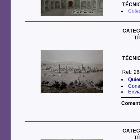
TÉCNI
Colec
CATEG
T
TÉCNI
Ref.: 26
Quie
Consu
Envi
Comenta
CATEG
T