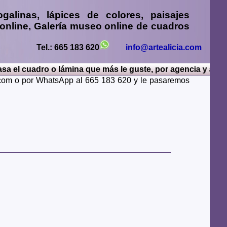
ogalinas, lápices de colores, paisajes
 online, Galería museo online de cuadros
ión tengo obras de arte sobre lienzo y
temporaneos, modernos, de bodegones,
Tel.: 665 183 620
info@artealicia.com
sos, acuarelas, carboncillos, animales y
ro o lámina que más le guste, por agencia y a contrareemb
rinas, puertas o portadas, puentes,
a.com o por WhatsApp al 665 183 620 y le pasaremos
llos...
sturias, Avila, Badajoz, Islas Baleares, Barcelona,
iudad Real, Cordoba, La Coruña, Cuenca, Gerona,
Rioja, Leon, Lerida, Lugo, Madrid, Malaga, Melilla,
alamanca, Santa Cruz de Tenerife, Segovia, Sevilla,
ya, Zamora, Zaragoza.
lugares del mundo como pueden ser Estados Unidos,