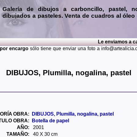
Galería de dibujos a carboncillo, pastel, n
dibujados a pasteles. Venta de cuadros al óleo
pintados al oleo particular, en esta exposic
reproducciones en laminas de: cuadros con
retratos de personas, copias de pintores famo
Le enviamos a casa el cuad
paisajes tanto naturales como urbanos, ma
 por encargo
sólo tiene que enviar una foto a info@artealici
callejones, patios, molinos, flores, caballos, casti
.
Envios a toda España: Alava, Albacete, Alicante, Almeria, A
Burgos, Caceres, Cadiz, Cantabria, Castellon, Ceuta, C
DIBUJOS, Plumilla, nogalina, pastel
Granada, Guadalajara, Guipuzcoa, Huelva, Huesca, Jaen, La 
Murcia, Navarra, Orense, Palencia, Las Palmas, Pontevedra, S
Soria, Tarragona, Teruel, Toledo, Valencia, Valladolid, Vizca
También realizo envíos de mis cuadros o pinturas a otros 
Japon, Alemania, Gran Bretaña, Francia, Argentina, Italia...
ORÍA OBRA:
DIBUJOS, Plumilla, nogalina, pastel
ÍTULO OBRA:
Botella de papel
AÑO:
2001
TAMAÑO:
40 X 30 cm