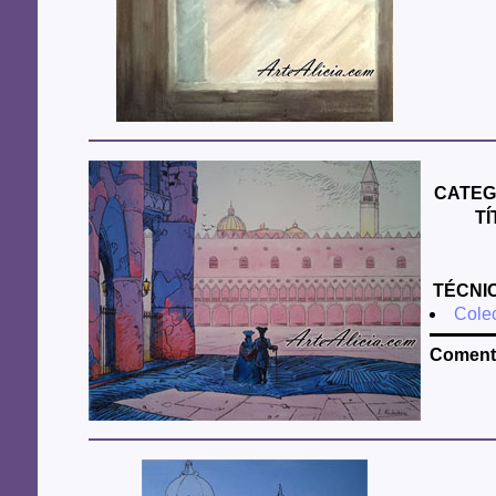
CATEG
T
TÉCNI
Colec
Comenta