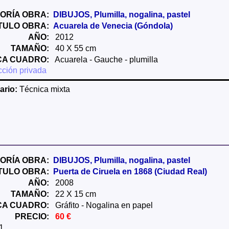
ORÍA OBRA:
DIBUJOS, Plumilla, nogalina, pastel
ÍTULO OBRA:
Acuarela de Venecia (Góndola)
AÑO:
2012
TAMAÑO:
40 X 55 cm
CA CUADRO:
Acuarela - Gauche - plumilla
ción privada
rio:
Técnica mixta
ORÍA OBRA:
DIBUJOS, Plumilla, nogalina, pastel
ÍTULO OBRA:
Puerta de Ciruela en 1868 (Ciudad Real)
AÑO:
2008
TAMAÑO:
22 X 15 cm
CA CUADRO:
Gráfito - Nogalina en papel
PRECIO:
60 €
1