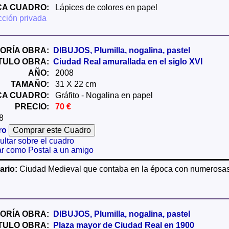
CA CUADRO:
Lápices de colores en papel
ción privada
ORÍA OBRA:
DIBUJOS, Plumilla, nogalina, pastel
ÍTULO OBRA:
Ciudad Real amurallada en el siglo XVI
AÑO:
2008
TAMAÑO:
31 X 22 cm
CA CUADRO:
Gráfito - Nogalina en papel
PRECIO:
70 €
8
ro
ltar sobre el cuadro
ar como Postal a un amigo
rio:
Ciudad Medieval que contaba en la época con numerosas 
ORÍA OBRA:
DIBUJOS, Plumilla, nogalina, pastel
ÍTULO OBRA:
Plaza mayor de Ciudad Real en 1900