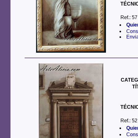
TÉCNI
Ref.: 57
Quie
Consu
Envi
CATEG
T
TÉCNI
Ref.: 52
Quie
Consu