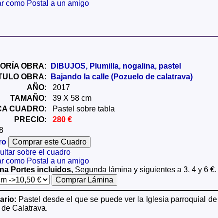
ar como Postal a un amigo
ORÍA OBRA:
DIBUJOS, Plumilla, nogalina, pastel
ÍTULO OBRA:
Bajando la calle (Pozuelo de calatrava)
AÑO:
2017
TAMAÑO:
39 X 58 cm
CA CUADRO:
Pastel sobre tabla
PRECIO:
280 €
8
ro
ltar sobre el cuadro
ar como Postal a un amigo
na Portes incluidos,
Segunda lámina y siguientes a 3, 4 y 6 €.
rio:
Pastel desde el que se puede ver la Iglesia parroquial d
 de Calatrava.