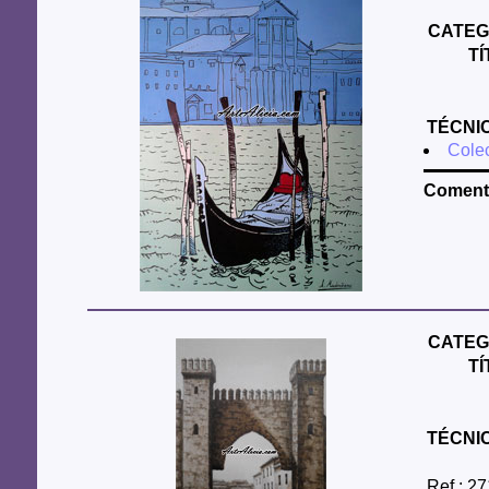
CATEG
T
TÉCNI
Colec
Comenta
CATEG
T
TÉCNI
Ref.: 27