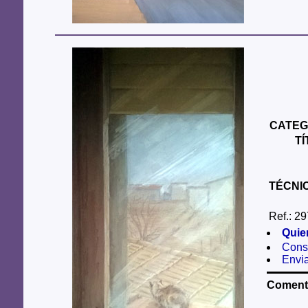
CATEG
T
TÉCNI
Ref.: 29
Quie
Consu
Envi
Comenta