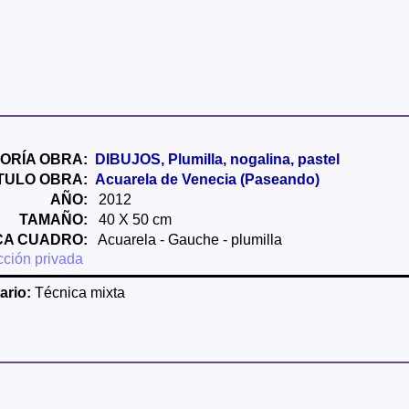
ORÍA OBRA:
DIBUJOS, Plumilla, nogalina, pastel
ÍTULO OBRA:
Acuarela de Venecia (Paseando)
AÑO:
2012
TAMAÑO:
40 X 50 cm
CA CUADRO:
Acuarela - Gauche - plumilla
ción privada
rio:
Técnica mixta