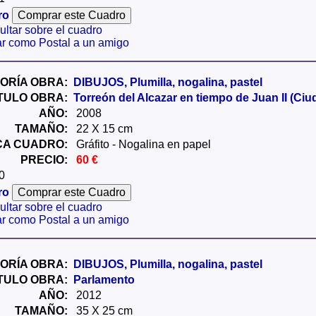
ro
ltar sobre el cuadro
ar como Postal a un amigo
ORÍA OBRA:
DIBUJOS, Plumilla, nogalina, pastel
ÍTULO OBRA:
Torreón del Alcazar en tiempo de Juan II (Ciu
AÑO:
2008
TAMAÑO:
22 X 15 cm
CA CUADRO:
Gráfito - Nogalina en papel
PRECIO:
60 €
0
ro
ltar sobre el cuadro
ar como Postal a un amigo
ORÍA OBRA:
DIBUJOS, Plumilla, nogalina, pastel
ÍTULO OBRA:
Parlamento
AÑO:
2012
TAMAÑO:
35 X 25 cm