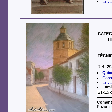
Envi
CATEG
T
TÉCNI
Ref.: 29
Quie
Consu
Envi
Lámi
Comenta
Pozuelo