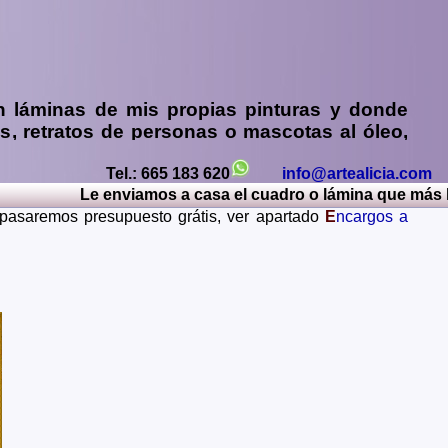
n
láminas de mis propias pinturas y donde
os
,
retratos de personas o mascotas al óleo,
y sin compromiso)
...
Tel.: 665 183 620
info@artealicia.com
os, Caceres, Cadiz, Cantabria, Castellon, Ceuta, Ciudad
Le enviamos a casa el cuadro o lámina que más le gu
Lerida, Lugo, Madrid, Malaga, Melilla, Murcia, Navarra,
e pasaremos presupuesto grátis, ver apartado
E
ncargos a
Teruel, Toledo, Valencia, Valladolid, Vizcaya, Zamora,
ania, Gran Bretaña, Francia, Argentina, Italia...