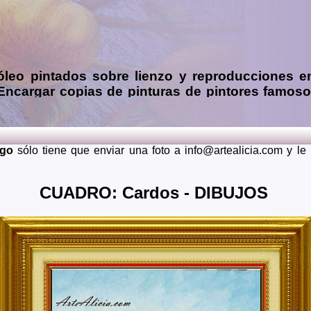
óleo
pintados sobre lienzo y reproducciones e
 Encargar
copias de pinturas de pintores famos
 mendiante envío de fotos (presupuesto grátis 
ia, Asturias, Avila, Badajoz, Islas Baleares, Barcelona, Burg
dalajara, Guipuzcoa, Huelva, Huesca, Jaen, La Rioja, Leon, 
rgo
sólo tiene que enviar una foto a info@artealicia.com y l
Santa Cruz de Tenerife, Segovia, Sevilla, Soria, Tarragona, 
 lugares del mundo como pueden ser Estados Unidos, Japon, Alem
CUADRO: Cardos - DIBUJOS