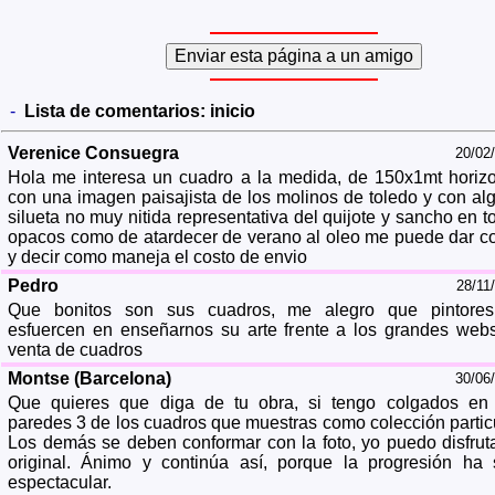
-
Lista de comentarios:
inicio
Verenice Consuegra
20/02
Hola me interesa un cuadro a la medida, de 150x1mt horizo
con una imagen paisajista de los molinos de toledo y con al
silueta no muy nitida representativa del quijote y sancho en t
opacos como de atardecer de verano al oleo me puede dar co
y decir como maneja el costo de envio
Pedro
28/11
Que bonitos son sus cuadros, me alegro que pintore
esfuercen en enseñarnos su arte frente a los grandes web
venta de cuadros
Montse (Barcelona)
30/06
Que quieres que diga de tu obra, si tengo colgados en
paredes 3 de los cuadros que muestras como colección particu
Los demás se deben conformar con la foto, yo puedo disfruta
original. Ánimo y continúa así, porque la progresión ha 
espectacular.