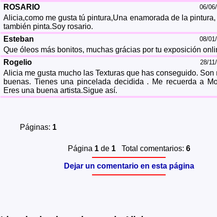
ROSARIO
06/06
Alicia,como me gusta tú pintura,Una enamorada de la pintura,
también pinta.Soy rosario.
Esteban
08/01
Que óleos más bonitos, muchas grácias por tu exposición onli
Rogelio
28/11
Alicia me gusta mucho las Texturas que has conseguido. Son
buenas. Tienes una pincelada decidida . Me recuerda a Mo
Eres una buena artista.Sigue así.
Páginas:
1
Página
1
de
1
Total comentarios:
6
Dejar un comentario en esta página