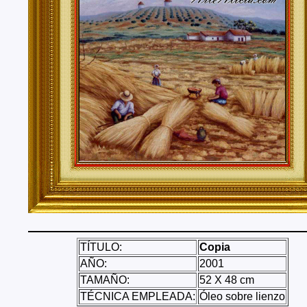
Tenerife, Segovia, Sevilla, Soria, Tarragona, Teruel, T
Valencia, Valladolid, Vizcaya, Zamora, Zaragoza.
También realizo envíos de mis cuadros o pinturas a
lugares del mundo como pueden ser Estados Unidos, 
Alemania, Gran Bretaña, Francia, Argentina, Italia...
TÍTULO:
Copia
AÑO:
2001
TAMAÑO:
52 X 48 cm
TÉCNICA EMPLEADA:
Óleo sobre lienzo