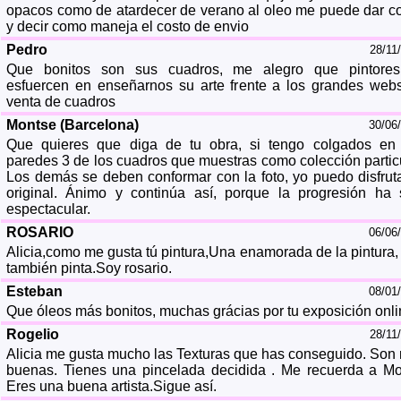
opacos como de atardecer de verano al oleo me puede dar co
y decir como maneja el costo de envio
Pedro
28/11
Que bonitos son sus cuadros, me alegro que pintore
esfuercen en enseñarnos su arte frente a los grandes web
venta de cuadros
Montse (Barcelona)
30/06
Que quieres que diga de tu obra, si tengo colgados en
paredes 3 de los cuadros que muestras como colección particu
Los demás se deben conformar con la foto, yo puedo disfruta
original. Ánimo y continúa así, porque la progresión ha 
espectacular.
ROSARIO
06/06
Alicia,como me gusta tú pintura,Una enamorada de la pintura,
también pinta.Soy rosario.
Esteban
08/01
Que óleos más bonitos, muchas grácias por tu exposición onli
Rogelio
28/11
Alicia me gusta mucho las Texturas que has conseguido. Son
buenas. Tienes una pincelada decidida . Me recuerda a Mo
Eres una buena artista.Sigue así.