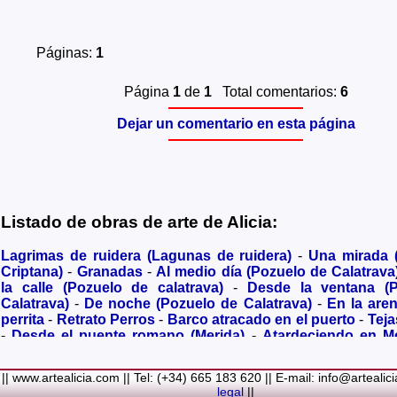
Páginas:
1
Página
1
de
1
Total comentarios:
6
Dejar un comentario en esta página
Listado de obras de arte de Alicia:
Lagrimas de ruidera (Lagunas de ruidera)
-
Una mirada
Criptana)
-
Granadas
-
Al medio día (Pozuelo de Calatrava
la calle (Pozuelo de calatrava)
-
Desde la ventana (
Calatrava)
-
De noche (Pozuelo de Calatrava)
-
En la are
perrita
-
Retrato Perros
-
Barco atracado en el puerto
-
Teja
-
Desde el puente romano (Merida)
-
Atardeciendo en M
olivares
-
Sendero hacia la Virgen de los Santos
-
Entre s
(Bolaños de Calatrava)
-
Membrillos madurando al sol
-
|| www.artealicia.com || Tel: (+34) 665 183 620 || E-mail: info@artealic
costa
-
A dormir (Cuadro infantil)
-
En flor
-
Ramo de flor
legal
||