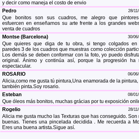
y decir como maneja el costo de envio
Pedro
28/11
Que bonitos son sus cuadros, me alegro que pintore
esfuercen en enseñarnos su arte frente a los grandes web
venta de cuadros
Montse (Barcelona)
30/06
Que quieres que diga de tu obra, si tengo colgados en
paredes 3 de los cuadros que muestras como colección particu
Los demás se deben conformar con la foto, yo puedo disfruta
original. Ánimo y continúa así, porque la progresión ha 
espectacular.
ROSARIO
06/06
Alicia,como me gusta tú pintura,Una enamorada de la pintura,
también pinta.Soy rosario.
Esteban
08/01
Que óleos más bonitos, muchas grácias por tu exposición onli
Rogelio
28/11
Alicia me gusta mucho las Texturas que has conseguido. Son
buenas. Tienes una pincelada decidida . Me recuerda a Mo
Eres una buena artista.Sigue así.