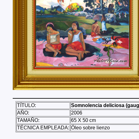
Tenerife, Segovia, Sevilla, Soria, Tarragona, Teruel, T
Valencia, Valladolid, Vizcaya, Zamora, Zaragoza.
También realizo envíos de mis cuadros o pinturas a
lugares del mundo como pueden ser Estados Unidos, 
Alemania, Gran Bretaña, Francia, Argentina, Italia...
TÍTULO:
Somnolencia deliciosa (gaug
AÑO:
2006
TAMAÑO:
65 X 50 cm
TÉCNICA EMPLEADA:
Óleo sobre lienzo