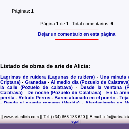
Páginas:
1
Página
1
de
1
Total comentarios:
6
Dejar un comentario en esta página
Listado de obras de arte de Alicia:
Lagrimas de ruidera (Lagunas de ruidera)
-
Una mirada
Criptana)
-
Granadas
-
Al medio día (Pozuelo de Calatrava
la calle (Pozuelo de calatrava)
-
Desde la ventana (
Calatrava)
-
De noche (Pozuelo de Calatrava)
-
En la are
perrita
-
Retrato Perros
-
Barco atracado en el puerto
-
Teja
-
Desde el puente romano (Merida)
-
Atardeciendo en M
olivares
-
Sendero hacia la Virgen de los Santos
-
Entre s
(Bolaños de Calatrava)
-
Membrillos madurando al sol
-
|| www.artealicia.com || Tel: (+34) 665 183 620 || E-mail: info@artealic
costa
-
A dormir (Cuadro infantil)
-
En flor
-
Ramo de flor
legal
||
Familiar
-
La fuente (La Alhambra de Granada)
-
Acuarela 
(Paseando)
-
Acuarela de Venecia (Góndola)
-
Retrato de ni