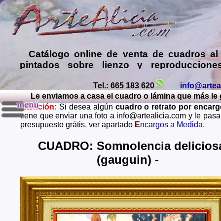
Catálogo online de
venta de cuadros al
pintados sobre lienzo y reproduccione
láminas de mis propias pinturas y d
comprar cuadros
de muy diversos esti
Tel.: 665 183 620
info@artea
Le enviamos a casa el cuadro o lámina que más le gu
Encargar
copias de pinturas de pint
Atención:
Si desea algún
cuadro o retrato por encar
famosos
,
retratos de personas o mascota
tiene que enviar una foto a info@artealicia.com y le pas
óleo, pastel, carboncillo
… o
encargo
presupuesto grátis, ver apartado
E
ncargos a Medida
.
paisajes mendiante envío de fotos (presup
grátis y sin compromiso)
...
CUADRO: Somnolencia delicios
(gauguin) -
Envios a toda España: Alava, Albacete, Alicante, Al
Asturias, Avila, Badajoz, Islas Baleares, Barcelona, B
Caceres, Cadiz, Cantabria, Castellon, Ceuta, Ciudad
Cordoba, La Coruña, Cuenca, Gerona, Granada, Guadal
Guipuzcoa, Huelva, Huesca, Jaen, La Rioja, Leon, L
Lugo, Madrid, Malaga, Melilla, Murcia, Navarra, O
Palencia, Las Palmas, Pontevedra, Salamanca, Santa C