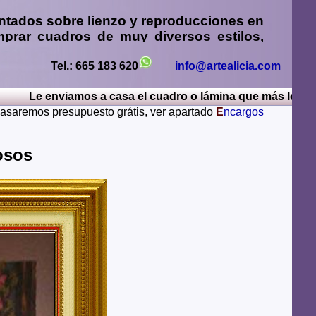
ntados sobre lienzo y reproducciones en
prar cuadros
de muy diversos estilos,
sos
,
retratos de personas o mascotas al
paisajes mendiante envío de fotos
Tel.: 665 183 620
info@artealicia.com
e enviamos a casa el cuadro o lámina que más le guste, po
sturias, Avila, Badajoz, Islas Baleares, Barcelona,
 pasaremos presupuesto grátis, ver apartado
E
ncargos
iudad Real, Cordoba, La Coruña, Cuenca, Gerona,
Rioja, Leon, Lerida, Lugo, Madrid, Malaga, Melilla,
alamanca, Santa Cruz de Tenerife, Segovia, Sevilla,
osos
ya, Zamora, Zaragoza.
lugares del mundo como pueden ser Estados Unidos,