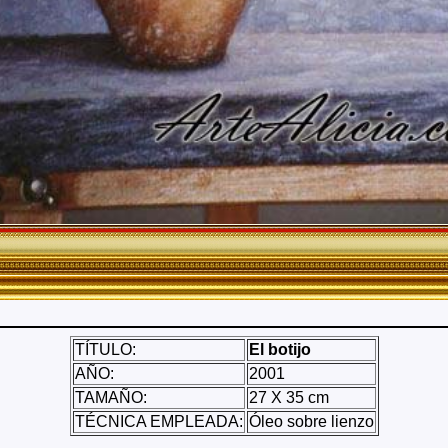
TÍTULO:
El botijo
AÑO:
2001
TAMAÑO:
27 X 35 cm
TÉCNICA EMPLEADA:
Óleo sobre lienzo