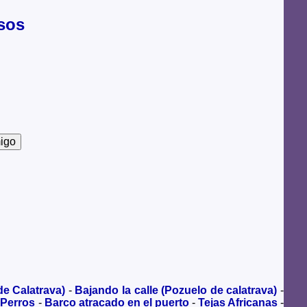
sos
de Calatrava)
-
Bajando la calle (Pozuelo de calatrava)
-
 Perros
-
Barco atracado en el puerto
-
Tejas Africanas
-