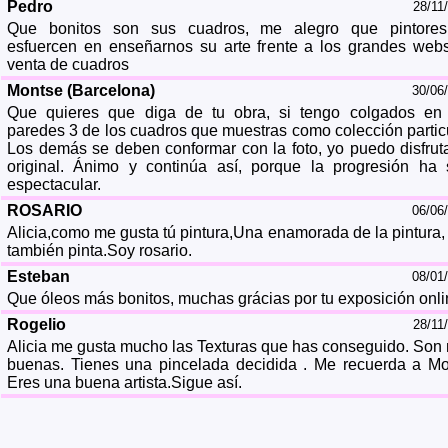
Pedro
28/11
Que bonitos son sus cuadros, me alegro que pintore
esfuercen en enseñarnos su arte frente a los grandes web
venta de cuadros
Montse (Barcelona)
30/06
Que quieres que diga de tu obra, si tengo colgados en
paredes 3 de los cuadros que muestras como colección particu
Los demás se deben conformar con la foto, yo puedo disfruta
original. Ánimo y continúa así, porque la progresión ha 
espectacular.
ROSARIO
06/06
Alicia,como me gusta tú pintura,Una enamorada de la pintura,
también pinta.Soy rosario.
Esteban
08/01
Que óleos más bonitos, muchas grácias por tu exposición onli
Rogelio
28/11
Alicia me gusta mucho las Texturas que has conseguido. Son
buenas. Tienes una pincelada decidida . Me recuerda a Mo
Eres una buena artista.Sigue así.