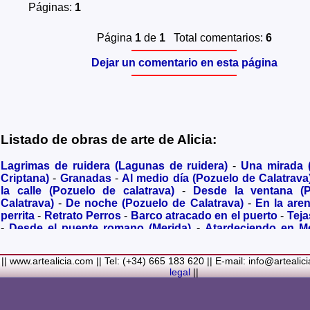
Páginas:
1
Página
1
de
1
Total comentarios:
6
Dejar un comentario en esta página
Listado de obras de arte de Alicia:
Lagrimas de ruidera (Lagunas de ruidera)
-
Una mirada
Criptana)
-
Granadas
-
Al medio día (Pozuelo de Calatrava
la calle (Pozuelo de calatrava)
-
Desde la ventana (
Calatrava)
-
De noche (Pozuelo de Calatrava)
-
En la are
perrita
-
Retrato Perros
-
Barco atracado en el puerto
-
Teja
-
Desde el puente romano (Merida)
-
Atardeciendo en M
olivares
-
Sendero hacia la Virgen de los Santos
-
Entre s
(Bolaños de Calatrava)
-
Membrillos madurando al sol
-
|| www.artealicia.com || Tel: (+34) 665 183 620 || E-mail: info@artealic
costa
-
A dormir (Cuadro infantil)
-
En flor
-
Ramo de flor
legal
||
Familiar
-
La fuente (La Alhambra de Granada)
-
Acuarela 
(Paseando)
-
Acuarela de Venecia (Góndola)
-
Retrato de ni
Colores Metalicos
-
Liliums
-
La amapola
-
El Viñazo, 