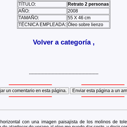
TÍTULO:
Retrato 2 personas
AÑO:
2008
TAMAÑO:
55 X 46 cm
TÉCNICA EMPLEADA:
Óleo sobre lienzo
Volver a categoría ,
-------------------------------------------------
orizontal con una imagen paisajista de los molinos de tole
o de atardecer de verano al oleo me puede dar costo, y decir c