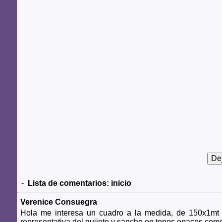
-
Lista de comentarios:
inicio
Verenice Consuegra
Hola me interesa un cuadro a la medida, de 150x1mt h
representativa del quijote y sancho en tonos opacos com