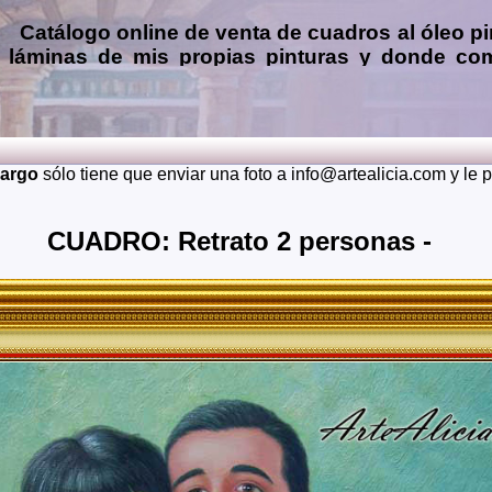
Catálogo online de
venta de cuadros al óleo
pi
láminas de mis propias pinturas y donde
com
Encargar
copias de pinturas de pintores famo
óleo, pastel, carboncillo
… o
encargos de 
(presupuesto grátis y sin compromiso)
...
L
Envios a toda España: Alava, Albacete, Alicante, Almeria, A
cargo
sólo tiene que enviar una foto a info@artealicia.com y le
Burgos, Caceres, Cadiz, Cantabria, Castellon, Ceuta, C
Granada, Guadalajara, Guipuzcoa, Huelva, Huesca, Jaen, La 
Murcia, Navarra, Orense, Palencia, Las Palmas, Pontevedra, S
CUADRO: Retrato 2 personas -
Soria, Tarragona, Teruel, Toledo, Valencia, Valladolid, Vizca
También realizo envíos de mis cuadros o pinturas a otros 
Japon, Alemania, Gran Bretaña, Francia, Argentina, Italia...