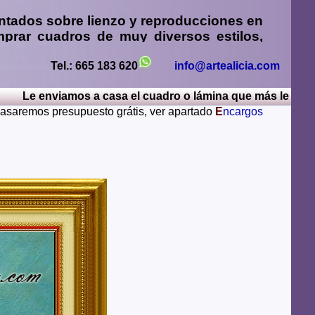
ntados sobre lienzo y reproducciones en
prar cuadros
de muy diversos estilos,
sos
,
retratos de personas o mascotas al
paisajes mendiante envío de fotos
Tel.: 665 183 620
info@artealicia.com
e enviamos a casa el cuadro o lámina que más le guste, po
sturias, Avila, Badajoz, Islas Baleares, Barcelona,
 pasaremos presupuesto grátis, ver apartado
E
ncargos
iudad Real, Cordoba, La Coruña, Cuenca, Gerona,
Rioja, Leon, Lerida, Lugo, Madrid, Malaga, Melilla,
alamanca, Santa Cruz de Tenerife, Segovia, Sevilla,
ya, Zamora, Zaragoza.
lugares del mundo como pueden ser Estados Unidos,