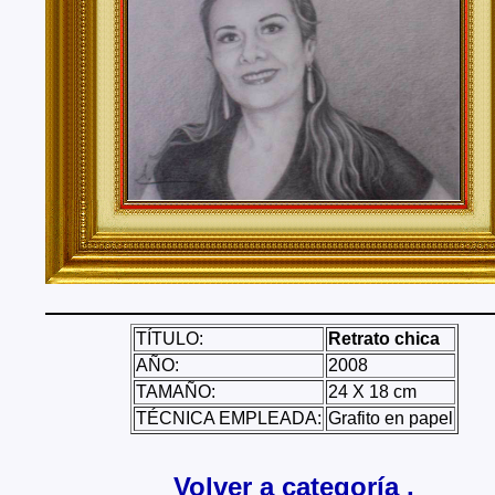
Tenerife, Segovia, Sevilla, Soria, Tarragona, Teruel, T
Valencia, Valladolid, Vizcaya, Zamora, Zaragoza.
También realizo envíos de mis cuadros o pinturas a
lugares del mundo como pueden ser Estados Unidos, 
Alemania, Gran Bretaña, Francia, Argentina, Italia...
TÍTULO:
Retrato chica
AÑO:
2008
TAMAÑO:
24 X 18 cm
TÉCNICA EMPLEADA:
Grafito en papel
Volver a categoría ,