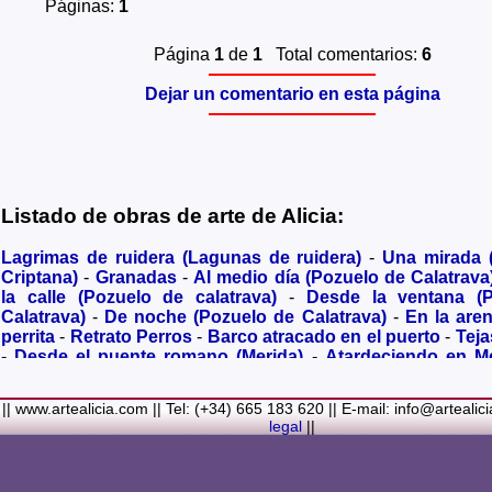
Páginas:
1
Página
1
de
1
Total comentarios:
6
Dejar un comentario en esta página
Listado de obras de arte de Alicia:
Lagrimas de ruidera (Lagunas de ruidera)
-
Una mirada
Criptana)
-
Granadas
-
Al medio día (Pozuelo de Calatrava
la calle (Pozuelo de calatrava)
-
Desde la ventana (
Calatrava)
-
De noche (Pozuelo de Calatrava)
-
En la are
perrita
-
Retrato Perros
-
Barco atracado en el puerto
-
Teja
-
Desde el puente romano (Merida)
-
Atardeciendo en M
olivares
-
Sendero hacia la Virgen de los Santos
-
Entre s
(Bolaños de Calatrava)
-
Membrillos madurando al sol
-
|| www.artealicia.com || Tel: (+34) 665 183 620 || E-mail: info@artealic
costa
-
A dormir (Cuadro infantil)
-
En flor
-
Ramo de flor
legal
||
Familiar
-
La fuente (La Alhambra de Granada)
-
Acuarela 
(Paseando)
-
Acuarela de Venecia (Góndola)
-
Retrato de ni
Colores Metalicos
-
Liliums
-
La amapola
-
El Viñazo, 