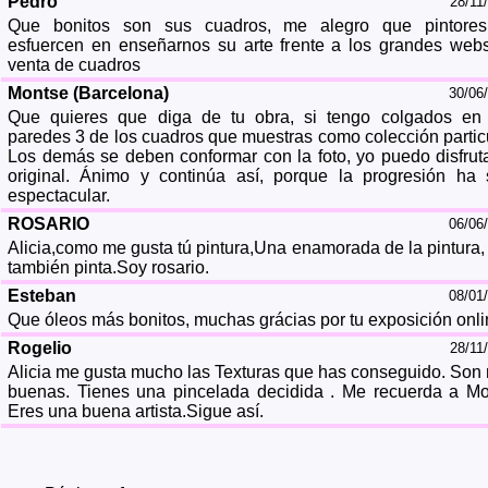
Pedro
28/11
Que bonitos son sus cuadros, me alegro que pintore
esfuercen en enseñarnos su arte frente a los grandes web
venta de cuadros
Montse (Barcelona)
30/06
Que quieres que diga de tu obra, si tengo colgados en
paredes 3 de los cuadros que muestras como colección particu
Los demás se deben conformar con la foto, yo puedo disfruta
original. Ánimo y continúa así, porque la progresión ha 
espectacular.
ROSARIO
06/06
Alicia,como me gusta tú pintura,Una enamorada de la pintura,
también pinta.Soy rosario.
Esteban
08/01
Que óleos más bonitos, muchas grácias por tu exposición onli
Rogelio
28/11
Alicia me gusta mucho las Texturas que has conseguido. Son
buenas. Tienes una pincelada decidida . Me recuerda a Mo
Eres una buena artista.Sigue así.