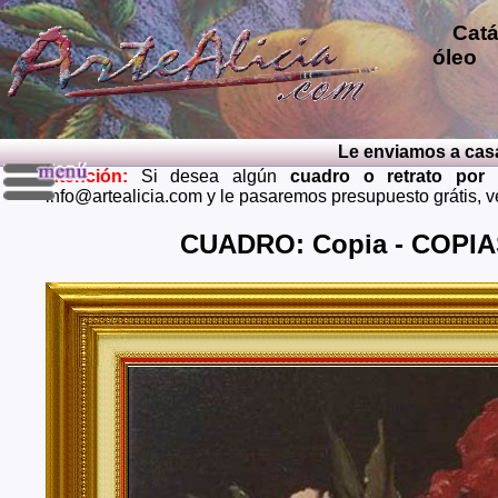
Catál
óleo
p
repro
pintu
diver
Le enviamos a casa el
pintu
Atención:
Si desea algún
cuadro o retrato por
perso
info@artealicia.com y le pasaremos presupuesto grátis, 
carbon
mendi
CUADRO: Copia - COPIA
grátis
Envios 
Almeria
Barcel
Castell
Cuenca,
Huelva,
Madrid,
Palenci
Cruz de
Teruel,
Zaragoz