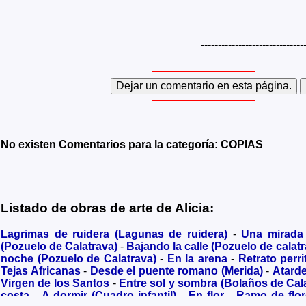
------------------------------
No existen Comentarios para la categoría: COPIAS
Listado de obras de arte de Alicia:
Lagrimas de ruidera (Lagunas de ruidera)
-
Una mirada
(Pozuelo de Calatrava)
-
Bajando la calle (Pozuelo de calatr
noche (Pozuelo de Calatrava)
-
En la arena
-
Retrato perri
Tejas Africanas
-
Desde el puente romano (Merida)
-
Atard
Virgen de los Santos
-
Entre sol y sombra (Bolaños de Cal
costa
-
A dormir (Cuadro infantil)
-
En flor
-
Ramo de flo