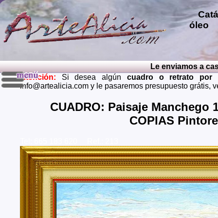
Catál
óleo
p
repro
pintu
diver
Le enviamos a casa e
pintu
Atención:
Si desea algún
cuadro o retrato por
perso
info@artealicia.com y le pasaremos presupuesto grátis, 
carbon
mendi
CUADRO: Paisaje Manchego 1 
grátis
COPIAS Pintor
Envios 
Almeria
Tel: 665 183 620 Ref.: 213
Barcel
Castell
Cuenca,
Huelva,
Madrid,
Palenci
Cruz de
Teruel,
Zaragoz