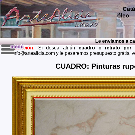
Catál
óleo
p
repro
pintu
diver
Le enviamos a casa 
pintu
Atención:
Si desea algún
cuadro o retrato por
perso
info@artealicia.com y le pasaremos presupuesto grátis, 
carbon
mendi
CUADRO: Pinturas rup
grátis
Envios 
Almeria
Barcel
Castell
Cuenca,
Huelva,
Madrid,
Palenci
Cruz de
Teruel,
Zaragoz