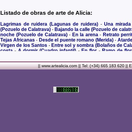
Listado de obras de arte de Alicia:
Lagrimas de ruidera (Lagunas de ruidera)
-
Una mirada
(Pozuelo de Calatrava)
-
Bajando la calle (Pozuelo de calatr
noche (Pozuelo de Calatrava)
-
En la arena
-
Retrato perri
Tejas Africanas
-
Desde el puente romano (Merida)
-
Atard
Virgen de los Santos
-
Entre sol y sombra (Bolaños de Cal
costa
-
A dormir (Cuadro infantil)
-
En flor
-
Ramo de flo
Granada)
-
Acuarela de Venecia (Paseando)
-
Acuarela de V
Metalicos
-
Liliums
-
La amapola
-
El Viñazo, desde 1928 (Be
|| www.artealicia.com || Tel: (+34) 665 183 620 || 
Real)
-
Torreón del Alcazar en tiempo de Juan II (Ciudad 
siglo XVI
-
Plaza mayor de Ciudad Real en 1900
-
Ermita de
Carmelitas (Ciudad Real)
-
Desbordado (Rio jabalón de Po
rupestres
-
Noria a contraluz (Pozuelo de Calatrava)
-
Virg
en color sepia
-
Casita en el campo
-
Tomando el sol
Barcelona)
-
Ciclamen II
-
Una mirada desde el el cerro d
Mancha (Campo de Criptana)
-
Carretera con ciprés (Va
Santillana
-
Magdalena
-
Edificio Banco Santander
-
Monast
mirando al mar
-
Retrato de Ana María
-
Gatito goma eva
mujer
-
Composicion con espejo
-
Figura femenina me
Sevillana
-
Sevillana composición
-
A la luz de una vela
-
I
Vincent van Gogh (Campo de trigo con cuervos)
-
De nara
olivas
-
Cae la noche en las Tablas de Daimiel
-
Granadas
-