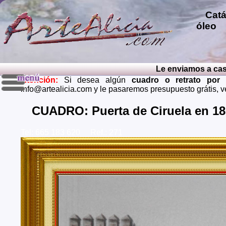
Catál
óleo
p
repro
pintu
diver
Le enviamos a casa el 
pintu
Atención:
Si desea algún
cuadro o retrato por
perso
info@artealicia.com y le pasaremos presupuesto grátis, 
carbon
mendi
CUADRO: Puerta de Ciruela en 18
grátis
Tel: 665 183 620 Ref.: 271
Envios 
Almeria
Barcel
Castell
Cuenca,
Huelva,
Madrid,
Palenci
Cruz de
Teruel,
Zaragoz