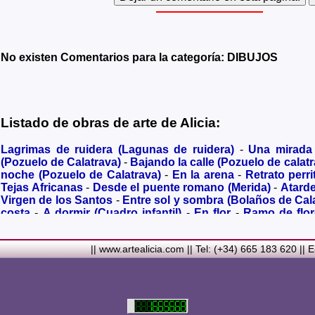
No existen Comentarios para la categoría: DIBUJOS
Listado de obras de arte de Alicia:
Lagrimas de ruidera (Lagunas de ruidera)
-
Una mirada
(Pozuelo de Calatrava)
-
Bajando la calle (Pozuelo de calatr
noche (Pozuelo de Calatrava)
-
En la arena
-
Retrato perri
Tejas Africanas
-
Desde el puente romano (Merida)
-
Atard
Virgen de los Santos
-
Entre sol y sombra (Bolaños de Cal
costa
-
A dormir (Cuadro infantil)
-
En flor
-
Ramo de flo
Granada)
-
Acuarela de Venecia (Paseando)
-
Acuarela de V
Metalicos
-
Liliums
-
La amapola
-
El Viñazo, desde 1928 (Be
|| www.artealicia.com || Tel: (+34) 665 183 620 || 
Real)
-
Torreón del Alcazar en tiempo de Juan II (Ciudad 
siglo XVI
-
Plaza mayor de Ciudad Real en 1900
-
Ermita de
Carmelitas (Ciudad Real)
-
Desbordado (Rio jabalón de Po
rupestres
-
Noria a contraluz (Pozuelo de Calatrava)
-
Virg
en color sepia
-
Casita en el campo
-
Tomando el sol
Barcelona)
-
Ciclamen II
-
Una mirada desde el el cerro d