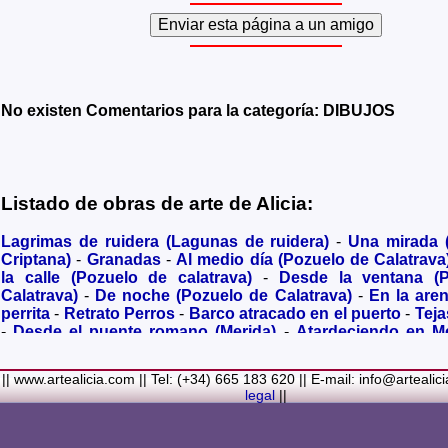
No existen Comentarios para la categoría: DIBUJOS
Listado de obras de arte de Alicia:
Lagrimas de ruidera (Lagunas de ruidera)
-
Una mirada
Criptana)
-
Granadas
-
Al medio día (Pozuelo de Calatrava
la calle (Pozuelo de calatrava)
-
Desde la ventana (
Calatrava)
-
De noche (Pozuelo de Calatrava)
-
En la are
perrita
-
Retrato Perros
-
Barco atracado en el puerto
-
Teja
-
Desde el puente romano (Merida)
-
Atardeciendo en M
olivares
-
Sendero hacia la Virgen de los Santos
-
Entre s
(Bolaños de Calatrava)
-
Membrillos madurando al sol
-
|| www.artealicia.com || Tel: (+34) 665 183 620 || E-mail: info@artealic
costa
-
A dormir (Cuadro infantil)
-
En flor
-
Ramo de flor
legal
||
Familiar
-
La fuente (La Alhambra de Granada)
-
Acuarela 
(Paseando)
-
Acuarela de Venecia (Góndola)
-
Retrato de ni
Colores Metalicos
-
Liliums
-
La amapola
-
El Viñazo, 