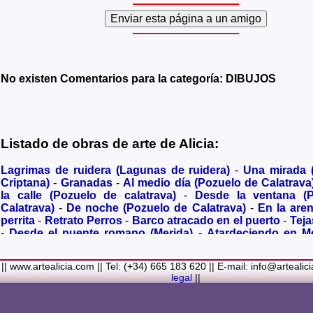
No existen Comentarios para la categoría: DIBUJOS
Listado de obras de arte de Alicia:
Lagrimas de ruidera (Lagunas de ruidera)
-
Una mirada
Criptana)
-
Granadas
-
Al medio día (Pozuelo de Calatrava
la calle (Pozuelo de calatrava)
-
Desde la ventana (
Calatrava)
-
De noche (Pozuelo de Calatrava)
-
En la are
perrita
-
Retrato Perros
-
Barco atracado en el puerto
-
Teja
-
Desde el puente romano (Merida)
-
Atardeciendo en M
olivares
-
Sendero hacia la Virgen de los Santos
-
Entre s
(Bolaños de Calatrava)
-
Membrillos madurando al sol
-
|| www.artealicia.com || Tel: (+34) 665 183 620 || E-mail: info@artealic
costa
-
A dormir (Cuadro infantil)
-
En flor
-
Ramo de flor
legal
||
Familiar
-
La fuente (La Alhambra de Granada)
-
Acuarela 
(Paseando)
-
Acuarela de Venecia (Góndola)
-
Retrato de ni
Colores Metalicos
-
Liliums
-
La amapola
-
El Viñazo, 