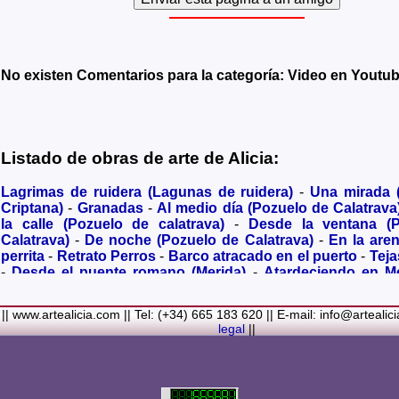
No existen Comentarios para la categoría: Video en Youtu
Listado de obras de arte de Alicia:
Lagrimas de ruidera (Lagunas de ruidera)
-
Una mirada
Criptana)
-
Granadas
-
Al medio día (Pozuelo de Calatrava
la calle (Pozuelo de calatrava)
-
Desde la ventana (
Calatrava)
-
De noche (Pozuelo de Calatrava)
-
En la are
perrita
-
Retrato Perros
-
Barco atracado en el puerto
-
Teja
-
Desde el puente romano (Merida)
-
Atardeciendo en M
olivares
-
Sendero hacia la Virgen de los Santos
-
Entre s
(Bolaños de Calatrava)
-
Membrillos madurando al sol
-
|| www.artealicia.com || Tel: (+34) 665 183 620 || E-mail: info@artealic
costa
-
A dormir (Cuadro infantil)
-
En flor
-
Ramo de flor
legal
||
Familiar
-
La fuente (La Alhambra de Granada)
-
Acuarela 
(Paseando)
-
Acuarela de Venecia (Góndola)
-
Retrato de ni
Colores Metalicos
-
Liliums
-
La amapola
-
El Viñazo, 
(Belvís de la Jara)
-
Puerta de Ciruela en 1868 (Ciudad Rea