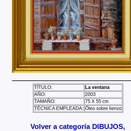
Tenerife, Segovia, Sevilla, Soria, Tarragona, Teruel, T
Valencia, Valladolid, Vizcaya, Zamora, Zaragoza.
También realizo envíos de mis cuadros o pinturas a
lugares del mundo como pueden ser Estados Unidos, 
Alemania, Gran Bretaña, Francia, Argentina, Italia...
TÍTULO:
La ventana
AÑO:
2003
TAMAÑO:
75 X 55 cm
TÉCNICA EMPLEADA:
Óleo sobre lienzo
Volver a categoría DIBUJOS,