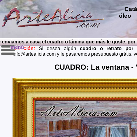
Catál
óleo
p
repro
pintu
diver
nviamos a casa el cuadro o lámina que más le guste, por ag
pintu
Atención:
Si desea algún
cuadro o retrato por
perso
info@artealicia.com y le pasaremos presupuesto grátis, 
carbon
mendi
CUADRO: La ventana -
grátis
Envios 
Almeria
Barcel
Castell
Cuenca,
Huelva,
Madrid,
Palenci
Cruz de
Teruel,
Zaragoz