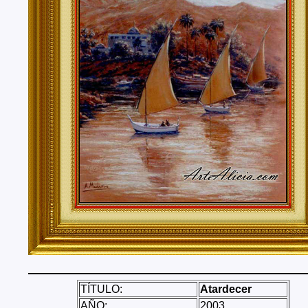
Tenerife, Segovia, Sevilla, Soria, Tarragona, Teruel, T
Valencia, Valladolid, Vizcaya, Zamora, Zaragoza.
También realizo envíos de mis cuadros o pinturas a
lugares del mundo como pueden ser Estados Unidos, 
Alemania, Gran Bretaña, Francia, Argentina, Italia...
TÍTULO:
Atardecer
AÑO:
2003