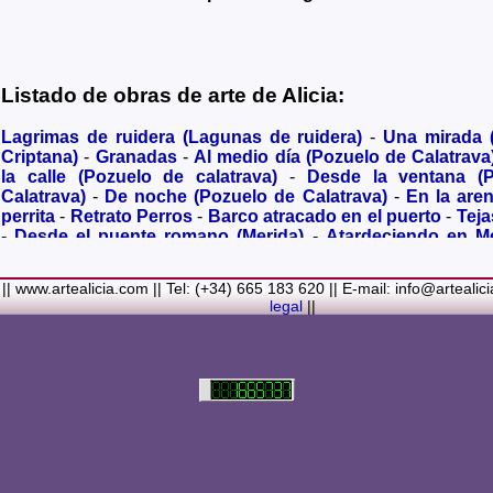
Listado de obras de arte de Alicia:
Lagrimas de ruidera (Lagunas de ruidera)
-
Una mirada
Criptana)
-
Granadas
-
Al medio día (Pozuelo de Calatrava
la calle (Pozuelo de calatrava)
-
Desde la ventana (
Calatrava)
-
De noche (Pozuelo de Calatrava)
-
En la are
perrita
-
Retrato Perros
-
Barco atracado en el puerto
-
Teja
-
Desde el puente romano (Merida)
-
Atardeciendo en M
olivares
-
Sendero hacia la Virgen de los Santos
-
Entre s
(Bolaños de Calatrava)
-
Membrillos madurando al sol
-
|| www.artealicia.com || Tel: (+34) 665 183 620 || E-mail: info@artealic
costa
-
A dormir (Cuadro infantil)
-
En flor
-
Ramo de flor
legal
||
Familiar
-
La fuente (La Alhambra de Granada)
-
Acuarela 
(Paseando)
-
Acuarela de Venecia (Góndola)
-
Retrato de ni
Colores Metalicos
-
Liliums
-
La amapola
-
El Viñazo, 
(Belvís de la Jara)
-
Puerta de Ciruela en 1868 (Ciudad Rea
del Alcazar en tiempo de Juan II (Ciudad Real)
-
Parlamen
Real amurallada en el siglo XVI
-
Plaza mayor de Ciudad R
-
Ermita de Alarcos Siglo XIX (Ciudad Real)
-
Conve
Carmelitas (Ciudad Real)
-
Desbordado (Rio jabalón de 
cva)
-
Despues de la Tormenta
-
Pinturas rupestres
-
Noria 