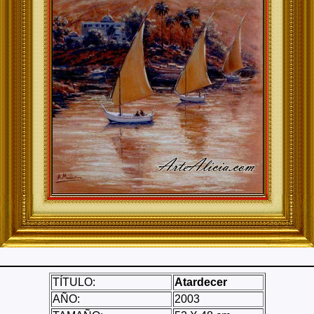
TÍTULO:
Atardecer
AÑO:
2003