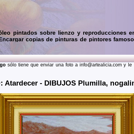
óleo
pintados sobre lienzo y reproducciones e
 Encargar
copias de pinturas de pintores famos
 mendiante envío de fotos (presupuesto grátis 
ia, Asturias, Avila, Badajoz, Islas Baleares, Barcelona, Burg
dalajara, Guipuzcoa, Huelva, Huesca, Jaen, La Rioja, Leon, 
rgo
sólo tiene que enviar una foto a info@artealicia.com y l
Santa Cruz de Tenerife, Segovia, Sevilla, Soria, Tarragona, 
 lugares del mundo como pueden ser Estados Unidos, Japon, Alem
Atardecer - DIBUJOS Plumilla, nogalin