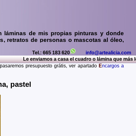
n
láminas de mis propias pinturas y donde
os
,
retratos de personas o mascotas al óleo,
y sin compromiso)
...
Tel.: 665 183 620
info@artealicia.com
os, Caceres, Cadiz, Cantabria, Castellon, Ceuta, Ciudad
Le enviamos a casa el cuadro o lámina que más le gu
Lerida, Lugo, Madrid, Malaga, Melilla, Murcia, Navarra,
e pasaremos presupuesto grátis, ver apartado
E
ncargos a
Teruel, Toledo, Valencia, Valladolid, Vizcaya, Zamora,
ania, Gran Bretaña, Francia, Argentina, Italia...
a, pastel