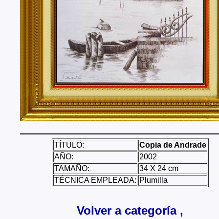
Tenerife, Segovia, Sevilla, Soria, Tarragona, Teruel, T
Valencia, Valladolid, Vizcaya, Zamora, Zaragoza.
También realizo envíos de mis cuadros o pinturas a
lugares del mundo como pueden ser Estados Unidos, 
Alemania, Gran Bretaña, Francia, Argentina, Italia...
TÍTULO:
Copia de Andrade
AÑO:
2002
TAMAÑO:
34 X 24 cm
TÉCNICA EMPLEADA:
Plumilla
Volver a categoría ,