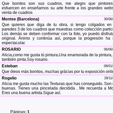
Que bonitos son sus cuadros, me alegro que pintore
esfuercen en enseñarnos su arte frente a los grandes web
venta de cuadros
Montse (Barcelona)
30/06
Que quieres que diga de tu obra, si tengo colgados en
paredes 3 de los cuadros que muestras como colección particu
Los demás se deben conformar con la foto, yo puedo disfruta
original. Ánimo y continúa así, porque la progresión ha 
espectacular.
ROSARIO
06/06
Alicia,como me gusta tú pintura,Una enamorada de la pintura,
también pinta.Soy rosario.
Esteban
08/01
Que óleos más bonitos, muchas grácias por tu exposición onli
Rogelio
28/11
Alicia me gusta mucho las Texturas que has conseguido. Son
buenas. Tienes una pincelada decidida . Me recuerda a Mo
Eres una buena artista.Sigue así.
Páginas:
1