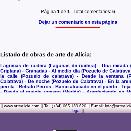
Página
1
de
1
Total comentarios:
6
Dejar un comentario en esta página
Listado de obras de arte de Alicia:
Lagrimas de ruidera (Lagunas de ruidera)
-
Una mirada
Criptana)
-
Granadas
-
Al medio día (Pozuelo de Calatrava
la calle (Pozuelo de calatrava)
-
Desde la ventana (
Calatrava)
-
De noche (Pozuelo de Calatrava)
-
En la are
perrita
-
Retrato Perros
-
Barco atracado en el puerto
-
Teja
-
Desde el puente romano (Merida)
-
Atardeciendo en M
olivares
-
Sendero hacia la Virgen de los Santos
-
Entre s
(Bolaños de Calatrava)
-
Membrillos madurando al sol
-
|| www.artealicia.com || Tel: (+34) 665 183 620 || E-mail: info@artealic
costa
-
A dormir (Cuadro infantil)
-
En flor
-
Ramo de flor
legal
||
Familiar
-
La fuente (La Alhambra de Granada)
-
Acuarela 
(Paseando)
-
Acuarela de Venecia (Góndola)
-
Retrato de ni
Colores Metalicos
-
Liliums
-
La amapola
-
El Viñazo, 
(Belvís de la Jara)
-
Puerta de Ciruela en 1868 (Ciudad Rea