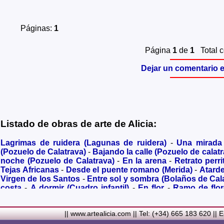
Páginas:
1
Página
1
de
1
Total 
Dejar un comentario e
Listado de obras de arte de Alicia:
Lagrimas de ruidera (Lagunas de ruidera)
-
Una mirada
(Pozuelo de Calatrava)
-
Bajando la calle (Pozuelo de calatr
noche (Pozuelo de Calatrava)
-
En la arena
-
Retrato perri
Tejas Africanas
-
Desde el puente romano (Merida)
-
Atard
Virgen de los Santos
-
Entre sol y sombra (Bolaños de Cal
costa
-
A dormir (Cuadro infantil)
-
En flor
-
Ramo de flo
Granada)
-
Acuarela de Venecia (Paseando)
-
Acuarela de V
Metalicos
-
Liliums
-
La amapola
-
El Viñazo, desde 1928 (Be
|| www.artealicia.com || Tel: (+34) 665 183 620 || 
Real)
-
Torreón del Alcazar en tiempo de Juan II (Ciudad 
siglo XVI
-
Plaza mayor de Ciudad Real en 1900
-
Ermita de