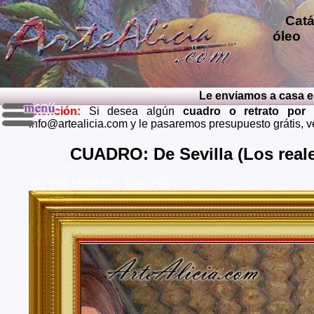
Catál
óleo
p
repro
pintu
diver
Le enviamos a casa el cua
pintu
Atención:
Si desea algún
cuadro o retrato por
perso
info@artealicia.com y le pasaremos presupuesto grátis, 
carbon
mendi
CUADRO: De Sevilla (Los reale
grátis
Tel: 665 183 620 Ref.: 209
Envios 
Almeria
Barcel
Castell
Cuenca,
Huelva,
Madrid,
Palenci
Cruz de
Teruel,
Zaragoz